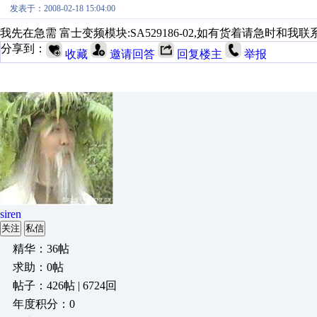
发表于：2008-02-18 15:04:00
我先在急需 富士变频模块:SA529186-02,如有货着请急时和我联系 楮一鹏TE
分享到：
收藏
邀请回答
回复楼主
举报
siren
关注
私信
精华：36帖
求助：0帖
帖子：426帖 | 6724回
年度积分：0