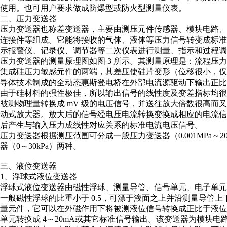
使用。也可用户要求做成防爆型或防火型测量仪表。
二、压力变送器
压力变送器也称差变送器，主要由测压元件传感器、模块电路、
连接件等组成。它能将接收的气体、液体等压力信号转变成标准
示报警仪、记录仪、调节器等二次仪表进行测量、指示和过程
压力变送器的测量原理图如图 3 所示。其测量原理是：流程压
集成硅压力敏感元件的两端，其差压使硅片变形（位移很小，仅μ
导体技术制成的全动态惠斯登电桥在外部电流源驱动下输出正比
由于硅材料的强性极佳，所以输出信号的线性度及变差指标均很
被测物理量转换成 mV 级的电压信号，并送往放大倍数很高而
动式放大器。放大后的信号经电压电流转换变换成相应的电流信
后产生与输入压力成线性对应关系的标准电流电压信号。
压力变送器根据测压范围可分成一般压力变送器（0.001MPa～2
器（0～30kPa）两种。
三、液位变送器
1、浮球式液位变送器
浮球式液位变送器由磁性浮球、测量导管、信号单元、电子单
一般磁性浮球的比重小于 0.5，可漂于液面之上并沿测量导管
量元件，它可以在外磁作用下将被测液位信号转换成正比于液位
单元转换成 4～20mA或其它标准信号输出。该变送器为模块