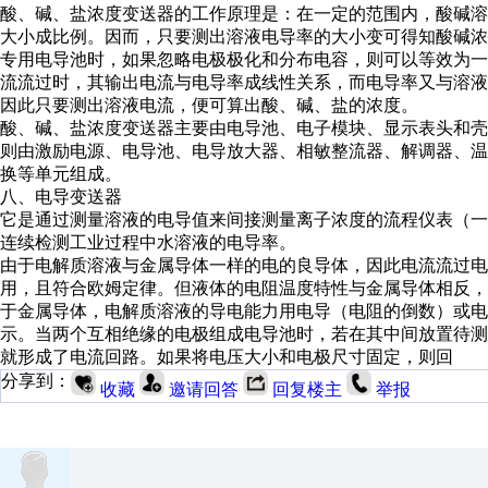
酸、碱、盐浓度变送器的工作原理是：在一定的范围内，酸碱溶
大小成比例。因而，只要测出溶液电导率的大小变可得知酸碱浓
专用电导池时，如果忽略电极极化和分布电容，则可以等效为一
流流过时，其输出电流与电导率成线性关系，而电导率又与溶液
因此只要测出溶液电流，便可算出酸、碱、盐的浓度。
酸、碱、盐浓度变送器主要由电导池、电子模块、显示表头和壳
则由激励电源、电导池、电导放大器、相敏整流器、解调器、温
换等单元组成。
八、电导变送器
它是通过测量溶液的电导值来间接测量离子浓度的流程仪表（一
连续检测工业过程中水溶液的电导率。
由于电解质溶液与金属导体一样的电的良导体，因此电流流过电
用，且符合欧姆定律。但液体的电阻温度特性与金属导体相反，
于金属导体，电解质溶液的导电能力用电导（电阻的倒数）或电
示。当两个互相绝缘的电极组成电导池时，若在其中间放置待测
就形成了电流回路。如果将电压大小和电极尺寸固定，则回
分享到：
收藏
邀请回答
回复楼主
举报