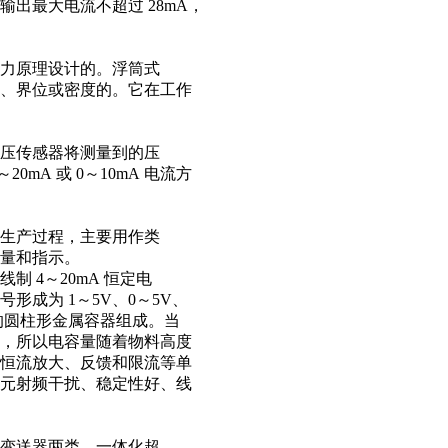
出最大电流不超过 28mA，
浮力原理设计的。浮筒式
、界位或密度的。它在工作
压传感器将测量到的压
mA 或 0～10mA 电流方
生产过程，主要用作类
测量和指示。
 4～20mA 恒定电
成为 1～5V、0～5V、
质的圆柱形金属容器组成。当
，所以电容量随着物料高度
恒流放大、反馈和限流等单
元射频干扰、稳定性好、线
变送器两类，一体化超