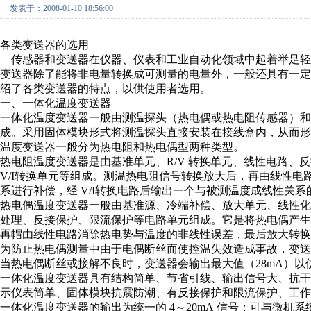
发表于：2008-01-10 18:56:00
各类变送器的选用
传感器和变送器在仪器、仪表和工业自动化领域中起着举足轻
变送器除了能将非电量转换成可测量的电量外，一般还具有一定
绍了各类变送器的特点，以供使用者选用。
一、一体化温度变送器
一体化温度变送器一般由测温探头（热电偶或热电阻传感器）和
成。采用固体模块形式将测温探头直接安装在接线盒内，从而形
温度变送器一般分为热电阻和热电偶型两种类型。
热电阻温度变送器是由基准单元、R/V 转换单元、线性电路、
V/I转换单元等组成。测温热电阻信号转换放大后，再由线性电
系进行补偿，经 V/I转换电路后输出一个与被测温度成线性关系的
热电偶温度变送器一般由基准源、冷端补偿、放大单元、线性化处
处理、反接保护、限流保护等电路单元组成。它是将热电偶产生
再帽由线性电路消除热电势与温度的非线性误差，最后放大转换为
为防止热电偶测量中由于电偶断丝而使控温失效造成事故，变送
当热电偶断丝或接解不良时，变送器会输出最大值（28mA）
一体化温度变送器具有结构简单、节省引线、输出信号大、抗干
示仪表简单、固体模块抗震防潮、有反接保护和限流保护、工
一体化温度变送器的输出为统一的 4～20mA 信号；可与微机