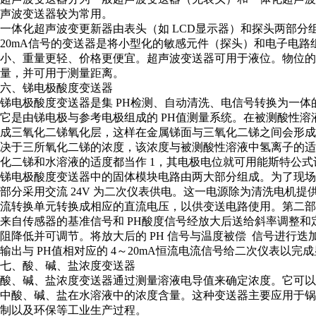
声波变送器较为常用。
一体化超声波变更新器由表头（如 LCD显示器）和探头两部分组
20mA信号的变送器是将小型化的敏感元件（探头）和电子电路
小、重量更轻、价格更便宜。超声波变送器可用于液位。物位的
量，并可用于测量距离。
六、锑电极酸度变送器
锑电极酸度变送器是集 PH检测、自动清洗、电信号转换为一体
它是由锑电极与参考电极组成的 PH值测量系统。在被测酸性溶
成三氧化二锑氧化层，这样在金属锑面与三氧化二锑之间会形成
决于三所氧化二锑的浓度，该浓度与被测酸性溶液中氢离子的适
化二锑和水溶液的适度都当作 1，其电极电位就可用能斯特公
锑电极酸度变送器中的固体模块电路由两大部分组成。为了现场
部分采用交流 24V 为二次仪表供电。这一电源除为清洗电机
流转换单元转换成相应的直流电压，以供变送电路使用。第二部
来自传感器的基准信号和 PH酸度信号经放大后送给斜率调整和
阻降低并可调节。将放大后的 PH 信号与温度被偿 信号进行
输出与 PH值相对应的 4～20mA恒流电流信号给二次仪表以完成
七、酸、碱、盐浓度变送器
酸、碱、盐浓度变送器通过测量溶液电导值来确定浓度。它可以
中酸、碱、盐在水溶液中的浓度含量。这种变送器主要应用于锅
制以及环保等工业生产过程。