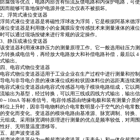
防腐蚀等优点，电路内部含有恒流反馈电路和内保护电路，可使输
因而能够可靠地保护电源并使二次仪表不被损坏。
2、浮简式液位变送器
浮筒式液位变送器是将磁性浮球改为浮筒，它是根据阿基米德
液位变送器是利用微小的金属膜应变传感技术来测量液体的液位
时可以通过现场按键来进行常规的设定操作。
3、静压或液位变送器
该变送器利用液体静压力的测量原理工作。它一般选用硅压力测
力转换成电信号，再经放大电路放大和补偿电路补偿，最后以 4～20
式输出。
四、电容式物位变送器
电容式物位变送器适用于工业企业在生产过程中进行测量和控制
导电与非导电介质的液体液位或粉粒状固体料位的远距离连续
电容式液位变送器由电容式传感器与电子模块电路组成，它以两线制
流输出为基型，经过转换，可以用三线或四线方式输出，输出信号形
0～10mA 等标准信号。电容传感器由绝缘电极和装有测量介
料位上升时，因非导电物料的介电常数明显小于空气的介电常数
的变化而变化。变送器的模块电路由基准源、脉宽调制、转换、
元组成。采用脉宽调特原理进行测量的优点是频率较低，对周围
性好、无明显温度漂移等。
五、超声波变送器
超声波变送器分为一般超声波变送器（无表头）和一体化超声波