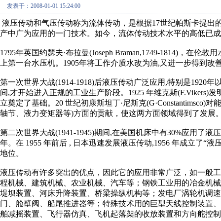
发表于：2008-01-01 15:24:00
液压传动和气压传动称为流体传动，是根据17世纪帕斯卡提出
产中广为应用的一门技术。如今，流体传动技术水平的高低已
1795年英国约瑟夫·布拉曼(Joseph Braman,1749-181
上第一台水压机。1905年将工作介质水改为油,又进一步得到改
第一次世界大战(1914-1918)后液压传动广泛应用,特别是1920
间,才开始进入正规的工业生产阶段。1925 年维克斯(F.Vike
立奠定了基础。20 世纪初康斯坦丁·尼斯克(G·Constantims
轴节、液力变矩器等)方面的贡献，使这两方面领域得到了发展
第二次世界大战(1941-1945)期间,在美国机床中有30%应用
年。在 1955 年前后 , 日本迅速发展液压传动,1956 年成立
地位。
液压传动有许多突出的优点，因此它的应用非常广泛，如一般
程机械、建筑机械、农业机械、汽车等；钢铁工业用的冶金机
堤坝装置、河床升降装置、桥梁操纵机构等；发电厂涡轮机调
门、舱壁阀、船尾推进器等；特殊技术用的巨型天线控制装置
舶减摇装置、飞行器仿真、飞机起落架的收放装置和方向舵控