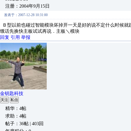
注册：2004年9月15日
发表于：2007-12-28 10:31:00
Ｂ型以前也碰过智能模块坏掉开一天是好的说不定什么时候就
饿话先换快主板试试再说．主板＼模块
回复
引用
举报
金钥匙科技
关注
私信
精华：4帖
求助：4帖
帖子：36帖 | 403回