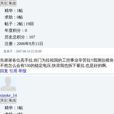
关注
私信
精华：1帖
求助：0帖
帖子：2帖 | 19回
年度积分：0
历史总积分：107
注册：2006年9月11日
发表于：2007-06-14 22:20:00
先谢谢各位高手拉,你门为拉祖国的工控事业辛苦拉!!我测拉模块拉,(
不然怎么会有530的稳定电压,快溶我也拆下量拉,也是好的啊,
回复
引用
举报
xiaoke_14
关注
私信
精华：1帖