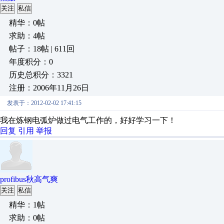
关注
私信
精华：0帖
求助：4帖
帖子：18帖 | 611回
年度积分：0
历史总积分：3321
注册：2006年11月26日
发表于：2012-02-02 17:41:15
我在炼钢电弧炉做过电气工作的，好好学习一下！
回复
引用
举报
profibus秋高气爽
关注
私信
精华：1帖
求助：0帖