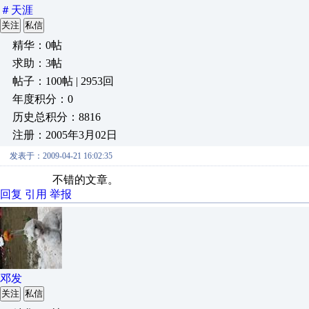
＃天涯
关注
私信
精华：0帖
求助：3帖
帖子：100帖 | 2953回
年度积分：0
历史总积分：8816
注册：2005年3月02日
发表于：2009-04-21 16:02:35
不错的文章。
回复
引用
举报
邓发
关注
私信