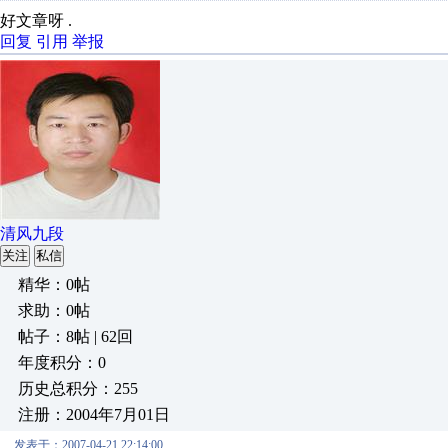
好文章呀 .
回复
引用
举报
清风九段
关注
私信
精华：0帖
求助：0帖
帖子：8帖 | 62回
年度积分：0
历史总积分：255
注册：2004年7月01日
发表于：2007-04-21 22:14:00