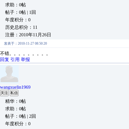
求助：0帖
帖子：0帖 | 1回
年度积分：0
历史总积分：11
注册：2010年11月26日
发表于：2010-11-27 08:50:20
不错。。。。。。。。。
回复
引用
举报
wangxuelin1969
关注
私信
精华：0帖
求助：0帖
帖子：0帖 | 2回
年度积分：0