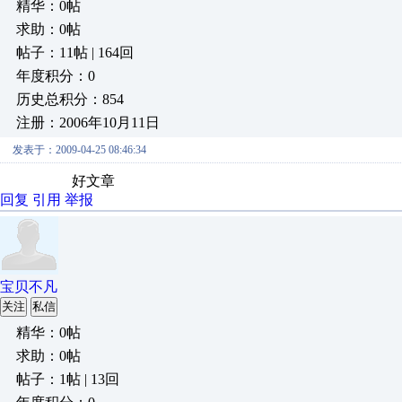
精华：0帖
求助：0帖
帖子：11帖 | 164回
年度积分：0
历史总积分：854
注册：2006年10月11日
发表于：2009-04-25 08:46:34
好文章
回复
引用
举报
宝贝不凡
关注
私信
精华：0帖
求助：0帖
帖子：1帖 | 13回