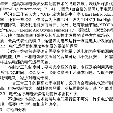
年来，超高功率电弧炉及其配套技术的飞速发展，表现出许多优异
(Ultra-High Performance)［3，4］，因为1台合
一些冶金工作者认为，“UHP”应为超高生产率(Ultra-High Pr
率；还有一些冶金工作者认为应将“UHP”改为“UHE”(Ultra-Hig
节能降耗、有效利用能源而展开。此外，还有最佳节能炉“EOF”(Energy O
炉“EAOF”(Electric Arc Oxygen Furnace)［
只反映了超高功率电弧炉及其配套技术发展的某些方向或趋势。超高功率(U
质、最具代表性的特点，这也表明电气运行一直是电弧炉发展的
2.2 电气运行是制定冶炼制度的基础和保障
冶炼一炉钢首先要确定需要多少能量，以电能为主要能源的
的电能用户，三相电弧炉变压器的容量可达几十兆伏安，且所
样提供电能的电气运行问题。
在制定工艺制度时，要考虑变压器容量、变压器的利用系数、
系到冶炼时间、冶炼反应、出钢温度等工艺基本问题。采取合
吨钢电耗、减少对电网干扰。
一台正常工作的超高功率电弧炉，必须有合理的电气运行制
高、电极损耗加大、耐材侵蚀严重、冶炼周期延长，甚至可能造
2.3 电气运行与电炉炼钢配套技术密切相关
不但电炉本身的技术发展与电气运行密不可分，许多电炉配
现，需要电气运行做相应的改变。
3 讨论与分析