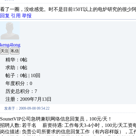
看了一圈，没啥感觉。时不是目前150T以上的电炉研究的很少
回复
引用
举报
keng4long
关注
私信
精华：0帖
求助：0帖
帖子：0帖 | 10回
年度积分：0
历史总积分：7
注册：2009年7月13日
发表于：2009-09-08 09:54:22
SounetVIP公司急聘兼职网络信息回复员，100元/天！
招聘人数: 若干名 薪资待遇: 工作每天3-4小时，100元/天工
岗位描述: 负责公司所要求的信息回复工作（有内容样版），工