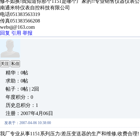
修不如换!我知道你那个1151是哪个厂家的!!专业销售仪器仪表
南通米特仪表自控科技有限公司
电话051383563319
传真051383566208
websjj@163.com
回复
引用
举报
关注
私信
精华：0帖
求助：0帖
帖子：0帖 | 2回
年度积分：0
历史总积分：1
注册：2007年4月06日
发表于：2007-04-06 10:38:00
我厂专业从事1151系列压力/差压变送器的生产和维修,收费合理!