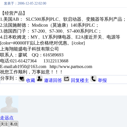
发表于：2006-12-05 22:02:00
【经营产品】
1.美国AB： SLC500系列PLC、软启动器、变频器等系列产品；
2.法国施耐德： Modicon（莫迪康）140系列PLC；
3.德国西门子： S7-200、S7-300、S7-400系列PLC；
4.日本欧姆龙：MY、LY系列继电器、E2A接近开关、电源等
[color=#0000FF]以上价格绝对优惠。[/color]
上海翔能盛电子科技有限公司
联系人：廖斌 QQ：616589693
电话:021-61427364 13122113668
E-mail:ab1950@163.com http://www.partsos.com
祝您工作顺利，万事如意！！！
分享到：
收藏
邀请回答
回复楼主
举报
走远点
关注
私信