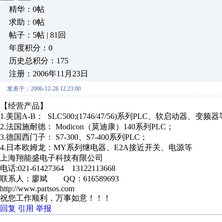
精华：0帖
求助：0帖
帖子：5帖 | 81回
年度积分：0
历史总积分：175
注册：2006年11月23日
发表于：2006-12-28 12:23:00
【经营产品】
1.美国A-B： SLC500;(1746/47/56)系列PLC、软启动器、
2.法国施耐德： Modicon（莫迪康）140系列PLC；
3.德国西门子： S7-300、S7-400系列PLC；
4.日本欧姆龙：MY系列继电器、E2A接近开关、电源等
上海翔能盛电子科技有限公司
电话:021-61427364 13122113668
联系人：廖斌 QQ：616589693
http://www.partsos.com
祝您工作顺利，万事如意！！！
回复
引用
举报