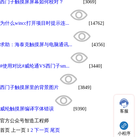
西门子触摸屏屏幕如何校对？
[3069]
为什么wincc打开项目时提示连...
[14762]
求助：海泰克触摸屏与电脑通讯...
[4356]
#使用对比#威纶通VS西门子sm...
[3440]
西门子触摸屏里的背景图片
[3849]
威纶触摸屏编译字体错误
[9390]
客服
官方公众号
智造工程师
首页
上一页
1
2
下一页
尾页
小程序