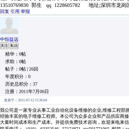
13510769830 郭生 qq 1228605782
地址
;
深圳市龙岗
回复
引用
举报
中恒益远
关注
私信
精华：0帖
求助：0帖
帖子：0帖 | 26回
年度积分：0
历史总积分：37
注册：2011年7月06日
发表于：2011-07-12 15:36:04
我公司是一家专业从事工业自动化设备维修的企业
,
维修工程部
经验丰富的电子维修工程师。本公司为众多企业和产品供应商修
大量时间成本和生产成本。并提供免费技术咨询，欢迎来电来信
联系电话：（
010
）
63352546
57174871
qq:591771065
邮箱：
x