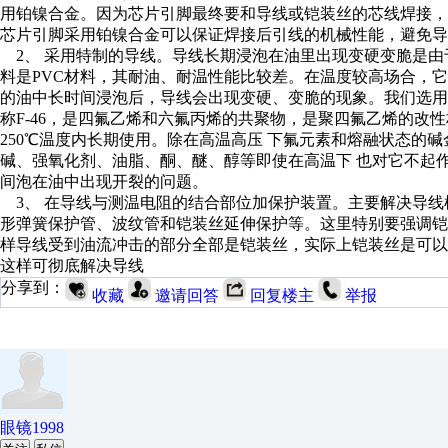
用铂镍合金。因为芯片引脚最终要和导线或铠装丝的芯线焊接
芯片引脚采用铂镍合金可以保证焊接后引线的机械性能，避免
2、 采用特制的导线。导线长期浸泡在油里出现变硬变脆是由
料是PVC材料，其耐油、耐温性能比较差。在温度较高场合，
的油中长时间浸泡后，导线会出现变硬、变脆的现象。我们选用
称F-46，是四氟乙烯和六氟丙烯的共聚物，是聚四氟乙烯的改性
250℃温度内长期使用。除在高温高压 下氟元素和熔融状态的
碱、强氧化剂、油脂、酮、醚、醇等即使在高温下 也对它不起
间泡在油中出现开裂的问题。
3、 在导线与测温电阻的结合部位加保护装置。主要解决导线
形弹簧保护管、波纹管和铠装丝延伸保护等。这里特别要强调
样导线受到油流冲击的部分全部是铠装丝，实际上铠装丝是可
这样可彻底解决导线
分享到：
收藏
邀请回答
回复楼主
举报
眼镜1998