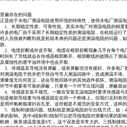
普遍存在的问题
正是由于水电厂测温电阻使用环境的特殊性，使得水电厂测温
1、长期稳定性差、可靠性低。其实水电厂对测温电阻的精度
许多的电厂由于采用了长期稳定性差的测温电阻，在机组运行
程人员很难判断到底是机组本身的问题还是测温电阻的问题，
故。
2、电缆折断或外皮开裂。电缆在根部折断现象几乎在每个电
时间长了导线就会在传感器根部断开。根部断线的故障占了测
及腐蚀性的透平油环境中也会开裂。
3、传感器及导线没有屏蔽，或有屏蔽但没有接好。许多电厂
对测温电阻干扰并把干扰信号导入测温回路中，造成测温不准。
测量值无任何意义，还会导致回路中的其他器件损坏。测温电
环节中都要有可靠的屏蔽，只要有一个环节出现问题，屏蔽就
4、传感器安装不规范。一般在安装瓦温电阻时要求传感器与
别是根部导线要与传感器固定在同一个刚体上。但我们见到有
是用环氧树脂灌封在孔里。这些都是不规范的安装方式，这样
5、线制和接线问题。线制就是测温电阻的引出线方式，如：4
果的影响。其中4线制和3线制可以把导线电阻对测量结果的影响
欧姆，换算成温度值是6℃， 这个误差是非常大的。三线制接线方