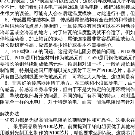
0.2℃的误差，这个误差是可以接受的，这说明导线电阻几乎
全不计。我们看到很多电厂采用2线制测温电阻，或把3线制接成
生很大的误差。可能有人会在后端温度模块上对此进行补偿，
6、传感器尾部结构问题。传感器尾部结构有全密封的和带连
这种结构的优点是方便拆卸，一旦传感器有问题可以在不用动
冷却器或空冷器的地方，对于轴瓦的温度监测就不合适了。例
停地流动着，加上轴瓦的振动，尾部连接器非常容易漏油或触
身长期稳定性高，应该是很少维护或根本不需要维护。
7、Pt100和Cu50的问题。这是测温电阻分度值的问题，Pt1
使用。Pt100是用铂金材料作为敏感元件，Cu50是用铜做敏感元
要很长的铜丝绕制成敏感元件，铂则相对短一些，一般的越长
制造商、特别是德国厂家都以光刻溅射工艺生产Pt100芯片，非
只有自己绕制线圈来做敏感元件，可靠性大大降低。这也就是有
8、非常好的传感器用错了地方。在三峡和小浪底等电厂，由于是V
传感器。传感器本身非常好，但由于不是为特定的使用环境制作
题、导线在根部断开的问题。不同的电厂有不同的特点，对测
阻完全一样的水电厂。对于特定的电厂而言，测温电阻没有针
解决办法
一切努力都是为提高测温电阻的长期稳定性和可靠性。这要求
1、 采用高品质的Pt100芯片。前面提到了铂电阻要优于其
用溅射光刻工艺制作的Pt100芯片，精度要求达到A级。这类