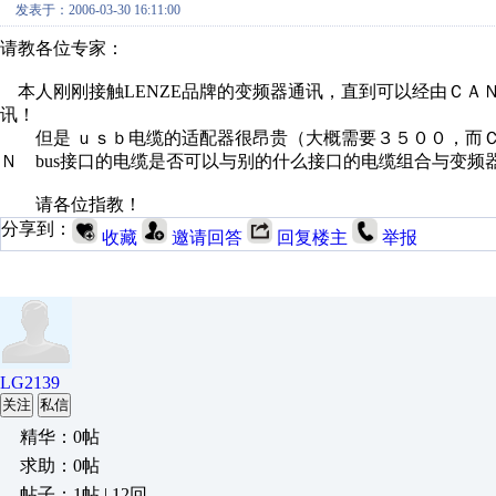
发表于：2006-03-30 16:11:00
请教各位专家：
本人刚刚接触LENZE品牌的变频器通讯，直到可以经由ＣＡ
讯！
但是 ｕｓｂ电缆的适配器很昂贵（大概需要３５００，而ＣＡ
Ｎ bus接口的电缆是否可以与别的什么接口的电缆组合与变频
请各位指教！
分享到：
收藏
邀请回答
回复楼主
举报
LG2139
关注
私信
精华：0帖
求助：0帖
帖子：1帖 | 12回