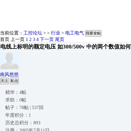
当前位置：
工控论坛
> >
行业
>
电工电气
我要发帖
首页
上一页
1
2
3
4
下一页
尾页
电线上标明的额定电压 如300/500v 中的两个数值如
南风悠悠
关注
私信
精华：4帖
求助：0帖
帖子：78帖 | 537回
年度积分：1
历史总积分：893
注册：2005年7月11日