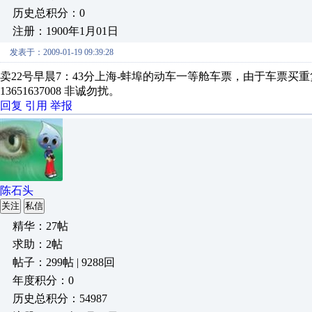
历史总积分：0
注册：1900年1月01日
发表于：2009-01-19 09:39:28
卖22号早晨7：43分上海-蚌埠的动车一等舱车票，由于车票买
13651637008 非诚勿扰。
回复
引用
举报
陈石头
关注
私信
精华：27帖
求助：2帖
帖子：299帖 | 9288回
年度积分：0
历史总积分：54987