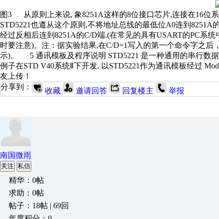
图3 从原则上来说, 象8251A这样的8位接口芯片,连接在16位
STD5221也遵从这个原则,不将地址总线的最低位A0连到8251
经过反相后连到8251A的C/D端.(在常见的具有USART的PC系统中
时要注意)。注：据实验结果,在C/D=1写入的第一个命令字之
示)。 5 通讯模板及程序说明 STD5221 是一种通用的串行
例子在STD V40系统Ⅱ下开发, 以STD5221作为通讯模板经
友上传！
分享到：
收藏
邀请回答
回复楼主
举报
南国微雨
关注
私信
精华：0帖
求助：0帖
帖子：18帖 | 69回
年度积分：0