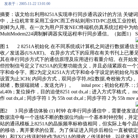
发表于：2005-11-22 13:01:00
摘要：该文给出利用8251A实现串行同步通讯设计的方法 关键词: 串
中，上位机常常采用工业PC而工作站则用STD/PC总线工业
则鲜为人用。在一次为用户开发NEC终端机仿真系统过程中为给系
MultiModem224调制解调器实现远程串行同步通信。（如图1） STD
图１ 2 8251A初始化 在不同系统或计算机之间进行数据通信
收／发送器(USART)。 在异步方式下的应用在有关书刊上已屡
其在串行同步方式下的通信原理及应用进行着重介绍。在开始发送或
些控制信号定义了8251A的完整功能含义，并且必须紧跟在一
字和命令字。图2为定义8251A方式字和命令字设定的初始化与发送
设置为止3CH( 内同步方式，双同步字符,8位数据,奇校验方式
就绪，数据端就绪，发送允许）。 inital proc ; 初始化程序. : ; 清
al,40h ; 复位操作，目的迫使8251 out dx,al ; 进入方式字格式， mov 
作 out dx,al ; 同步字符 1 为 55h out dx,al ; 同步字符 2 为 55h mov 
图2 3 同步通信体验 (1) 时钟 在串行同步通信中，需要
数据流中每一个连续不断的数据位均由一个基本时钟控制，并
站的通讯模板上8251A的晶振频率标称值相同，但实际上每个晶
的移动，离开要求的位置。为了保证进入同步后相位一直被锁定，我
钟）和TXC(传送时钟)作为8251A的接收／传送时钟，以此来达