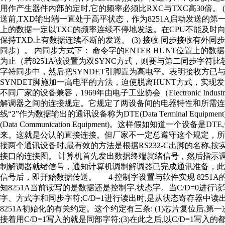
用作产生器件内部的定时,它的频率必须比RXC与TXC高30倍。 (2)
送前,TXD输出端一直处于高平状态，作为8251A启动发送的第一
上的数据一定以TXC的频率连续不停地发送。在CPU不能及时向
保持TXD上有数据连续不断的发送。 (3) 接收 同步接收有
同步）。 内同步方式下： 命令字的ENTER HUNT位置上的
为止（若8251A被设置为双SYNC方式，则要与第二同步字符比
字符同步中，然后把SYNDET引脚置为高电平。表明接收方已
SYNDET脚施加一高电平的方法，迫使脱离HUNT方式，实现发送方与
不同厂家的设备兼容，1969年由电子工业协会（Electronic Industr
解调器之间的连接规定。它规定了两设备间的电器特性和所需连
线“2”作为数据输出的通讯设备称为DTE(Data Terminal Equ
(Data Communication Equipment)。这样假如知道一个设备
来。这就是公认的直接连接。但厂家不一定总遵守这个规定，所以
接两个通讯设备时,最有效的方法是根据RS232-C出脚的名称,按实
接口的连接图。 计算机首先发出数据终端就绪信号，然后指示
制解调器就绪信号，通知计算机调制解调器已完成通讯准备，
信号后，即开始数据传送。 4 控制字设置与软件实现 8251A的
知8251A当前读写的是数据还是控制字.状态字。当C/D=0进行
字、方式字和同步字符;C/D=1进行读出时,是从状态寄存器中读出
8251A初始化的有关约定。这个约定有三条: (1)芯片复位后,第一
接着用C/D=1写入的就是同部字符;(3)在此之后,以C/D=1写入