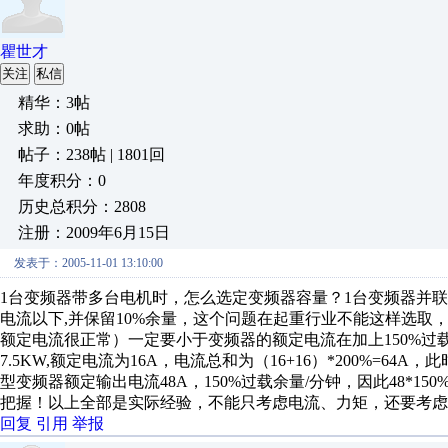
瞿世才
关注
私信
精华：3帖
求助：0帖
帖子：238帖 | 1801回
年度积分：0
历史总积分：2808
注册：2009年6月15日
发表于：2005-11-01 13:10:00
1台变频器带多台电机时，怎么选定变频器容量？1台变频器并
电流以下,并保留10%余量，这个问题在起重行业不能这样选取
额定电流很正常）一定要小于变频器的额定电流在加上150%
7.5KW,额定电流为16A，电流总和为（16+16）*200%=64
型变频器额定输出电流48A，150%过载余量/分钟，因此48*150%=
把握！以上全部是实际经验，不能只考虑电流、力矩，还要考虑
回复
引用
举报