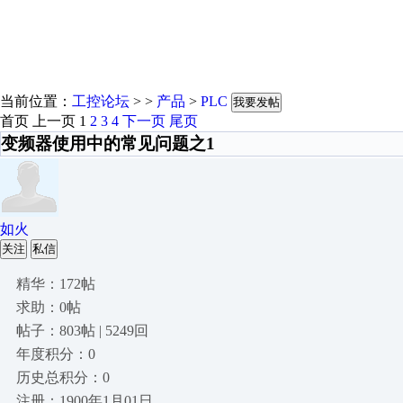
当前位置：
工控论坛
> >
产品
>
PLC
我要发帖
首页
上一页
1
2
3
4
下一页
尾页
变频器使用中的常见问题之1
如火
关注
私信
精华：172帖
求助：0帖
帖子：803帖 | 5249回
年度积分：0
历史总积分：0
注册：1900年1月01日