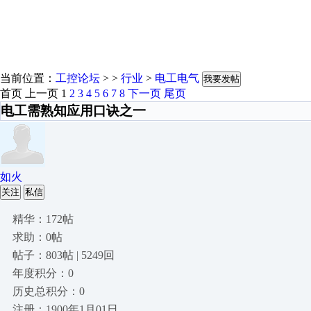
当前位置：
工控论坛
> >
行业
>
电工电气
我要发帖
首页
上一页
1
2
3
4
5
6
7
8
下一页
尾页
电工需熟知应用口诀之一
如火
关注
私信
精华：172帖
求助：0帖
帖子：803帖 | 5249回
年度积分：0
历史总积分：0
注册：1900年1月01日