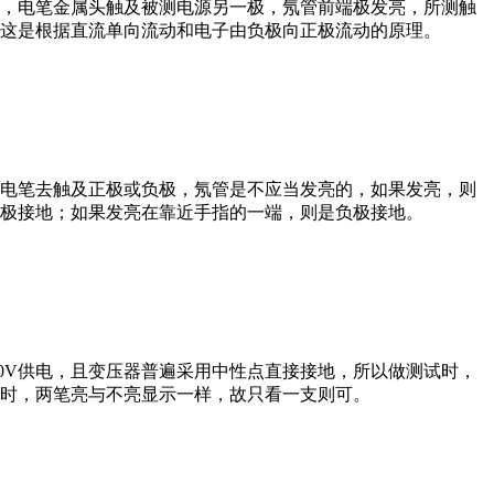
笔，电笔金属头触及被测电源另一极，氖管前端极发亮，所测触
，这是根据直流单向流动和电子由负极向正极流动的原理。
验电笔去触及正极或负极，氖管是不应当发亮的，如果发亮，则
极接地；如果发亮在靠近手指的一端，则是负极接地。
20V供电，且变压器普遍采用中性点直接接地，所以做测试时，
时，两笔亮与不亮显示一样，故只看一支则可。