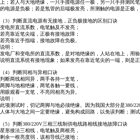
上；若人与大地绝缘，一只手摸电源任一极，另一只手持测民
的电源是负极；若是氖管的后端极发亮，所测触的电源是正极
（3）判断直流电源有无接地，正负极接地的区别口诀
变电所直流系数，电笔触及不发亮；
若亮靠近笔尖端，正极有接地故障；
若亮靠近手指端，接地故障在负极。
说明：
发电厂和变电所的直流系数，是对地绝缘的，人站在地上，用
说明直流系统有接地现象；如果发亮在靠近笔尖的一端，则是正
（4）判断同相与异相口诀
判断两线相同异，两手各持一支笔，
两脚与地相绝缘，两笔各触一要线，
用眼观看一支笔，不亮同相亮为异。
说明：
此项测试时，切记两脚与地必须绝缘。因为我国大部分是380/2
人体与大地之间一定要绝缘，避免构成回路，以免误判断；测试
（5）判断380/220V三相三线制供电线路相线接地故障口诀
星形接法三相线，电笔触及两根亮，
剩余一根亮度弱，该相导线已接地；