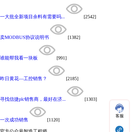
一大批全新项目余料有需要吗...
[2542]
卖MODBUS协议说明书
[1382]
谁能帮我看一块板
[991]
昨日黄花—工控销售？
[2185]
寻找信捷plc销售商，最好在济...
[1303]
客服
一次成功销售
[1120]
官方公众号
智造工程师