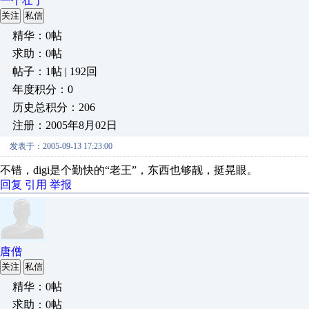
一个壮丁
关注
私信
精华：0帖
求助：0帖
帖子：1帖 | 192回
年度积分：0
历史总积分：206
注册：2005年8月02日
发表于：2005-09-13 17:23:00
不错，digi是个勤快的“老王”，东西也够靓，挺晃眼。
回复
引用
举报
唐僧
关注
私信
精华：0帖
求助：0帖