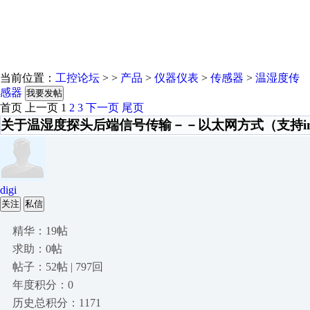
当前位置：
工控论坛
> >
产品
>
仪器仪表
>
传感器
>
温湿度传
感器
我要发帖
首页
上一页
1
2
3
下一页
尾页
关于温湿度探头后端信号传输－－以太网方式（支持int
digi
关注
私信
精华：19帖
求助：0帖
帖子：52帖 | 797回
年度积分：0
历史总积分：1171