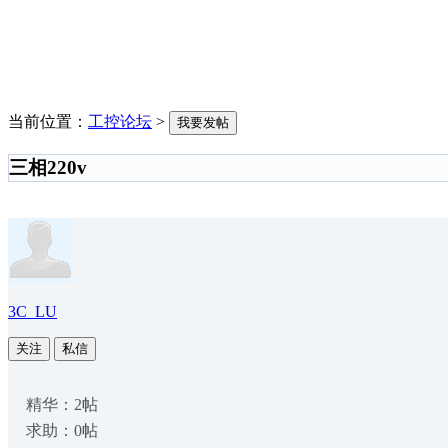
当前位置：
工控论坛
>
我要发帖
三相220v
3C_LU
关注
私信
精华：2帖
求助：0帖