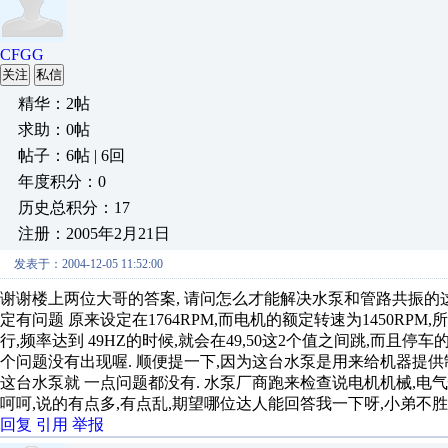
CFGG
关注
私信
精华：2帖
求助：0帖
帖子：6帖 | 6回
年度积分：0
历史总积分：17
注册：2005年2月21日
发表于：2004-12-05 11:52:00
谢谢楼上两位大哥的答案, 请问怎么才能解决水泵和管路共振的这
定有问题 原来设定在1764RPM,而电机的额定转速为1450RPM
行,频率达到 49HZ的时候,就会在49,50这2个值之间跳,而且停
个问题没有出现喔. 顺便提一下,因为这台水泵是用来给机器提供
这台水泵就 一点问题都没有. 水泵厂商跑来检查说电机机械,电
呵呵,说的有点多,有点乱,期望哪位达人能回答我一下呀,小弟不胜
回复
引用
举报