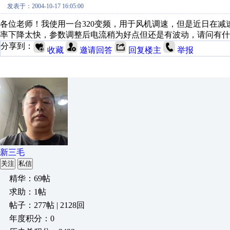
发表于：2004-10-17 16:05:00
各位老师！我使用一台320变频，用于风机调速，但是近日在减
率下降太快，参数调整后电流稍为好点但还是有波动，请问有什
分享到：
收藏
邀请回答
回复楼主
举报
新三毛
关注
私信
精华：69帖
求助：1帖
帖子：277帖 | 2128回
年度积分：0