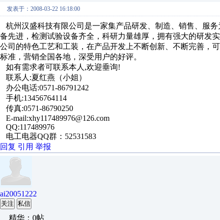
发表于：2008-03-22 16:18:00
杭州汉盛科技有限公司是一家集产品研发、制造、销售、服务
备先进，检测试验设备齐全，科研力量雄厚，拥有强大的研发
公司的特色工艺和工装，在产品开发上不断创新、不断完善，
标准，营销全国各地，深受用户的好评。
如有需求者可联系本人,欢迎垂询!
联系人:夏红燕（小姐）
办公电话:0571-86791242
手机:13456764114
传真:0571-86790250
E-mail:xhy117489976@126.com
QQ:117489976
电工电器QQ群：52531583
回复
引用
举报
ai20051222
关注
私信
精华：0帖