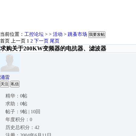
当前位置：
工控论坛
> >
活动
>
跳蚤市场
我要发帖
首页
上一页
1
2
下一页
尾页
求购关于200KW变频器的电抗器、滤波器
涌雷
关注
私信
精华：0帖
求助：0帖
帖子：9帖 | 10回
年度积分：0
历史总积分：42
注册：2004年6月11日