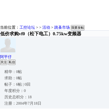
当前位置：
工控论坛
> >
活动
>
跳蚤市场
我要发帖
低价求购vf0（松下电工）0.75kw变频器
阿平仔
关注
私信
精华：0帖
求助：0帖
帖子：6帖 | 0回
年度积分：0
历史总积分：18
注册：2004年7月18日