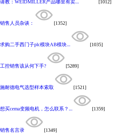
请教：WEIDMILLER产品哪里有卖...
[1012]
销售人员杂谈：
[1352]
求购二手西门子plc模块AB模块...
[1035]
工控销售该从何下手?
[5289]
施耐德电气选型样本索取
[1521]
想买cema变频电机，怎么联系？...
[1359]
销售名言录
[1349]