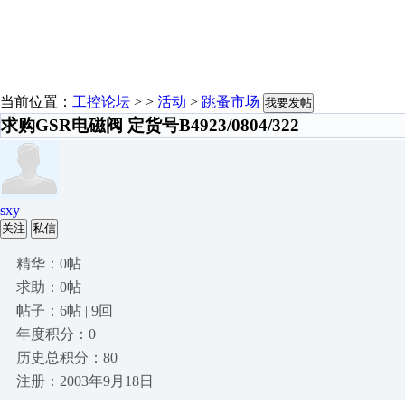
当前位置：
工控论坛
> >
活动
>
跳蚤市场
我要发帖
求购GSR电磁阀 定货号B4923/0804/322
sxy
关注
私信
精华：0帖
求助：0帖
帖子：6帖 | 9回
年度积分：0
历史总积分：80
注册：2003年9月18日