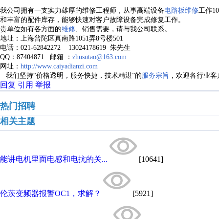
我公司拥有一支实力雄厚的维修工程师，从事高端设备
电路板维修
工作1
和丰富的配件库存，能够快速对客户故障设备完成修复工作。
贵单位如有各方面的
维修
、销售需要，请与我公司联系。
地址：上海普陀区真南路1051弄8号楼501
电话：021-62842272 13024178619 朱先生
QQ：87404871 邮箱 ：
zhusutao@163.com
网址：
http://www.caiyadianzi.com
我们坚持“价格透明，服务快捷，技术精湛”的
服务宗旨
，欢迎各行业客
回复
引用
举报
热门招聘
相关主题
能讲电机里面电感和电抗的关...
[10641]
伦茨变频器报警OC1，求解？
[5921]