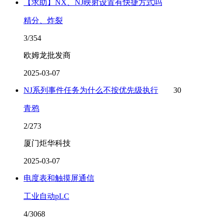
【求助】NX、NJ映射设置有快捷方式吗
精分、炸裂
3/354
欧姆龙批发商
2025-03-07
NJ系列事件任务为什么不按优先级执行
30
青鸦
2/273
厦门炬华科技
2025-03-07
电度表和触摸屏通信
工业自动pLC
4/3068