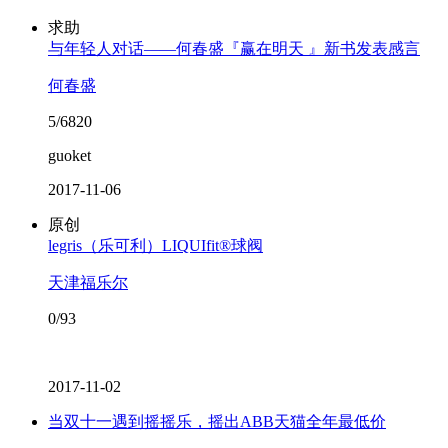
求助
与年轻人对话——何春盛『赢在明天 』新书发表感言
何春盛
5/6820
guoket
2017-11-06
原创
legris（乐可利）LIQUIfit®球阀
天津福乐尔
0/93
2017-11-02
当双十一遇到摇摇乐，摇出ABB天猫全年最低价