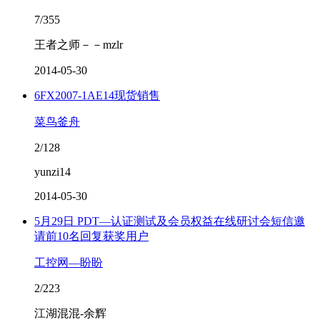
7/355
王者之师－－mzlr
2014-05-30
6FX2007-1AE14现货销售
菜鸟釜舟
2/128
yunzi14
2014-05-30
5月29日 PDT—认证测试及会员权益在线研讨会短信邀
请前10名回复获奖用户
工控网—盼盼
2/223
江湖混混-余辉