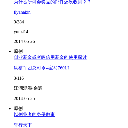
为什么研讨会奖品的邮件还没收到？？
flyanakin
9/384
yunzi14
2014-05-26
原创
创业基金或者叫信用基金的使用探讨
纵横军团总司令--宝马760LI
3/116
江湖混混-余辉
2014-05-25
原创
以创业者的身份做事
轩行天下