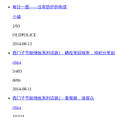
每日一图——没有防护的电缆
小诚
2/93
OLDPOLICE
2014-08-13
西门子节能增效系列话题1：晒投资回报率，得积分奖励
chica
5/403
dehn
2014-08-11
西门子节能增效系列话题2：看视频，谈观点
chica
10/324