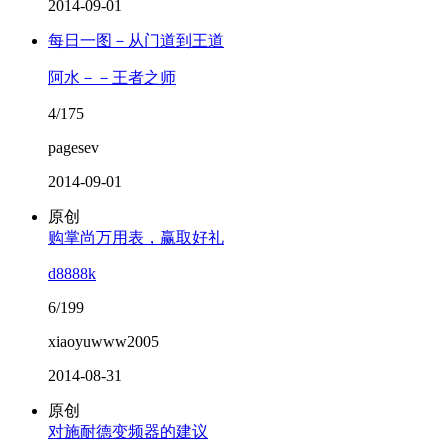
2014-09-01
每日一图－从门道到王道
阿水－－王者之师
4/175
pagesev
2014-09-01
原创
购掌尚万用表，赢取好礼
d8888k
6/199
xiaoyuwww2005
2014-08-31
原创
对施耐德变频器的建议