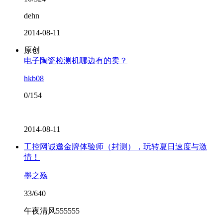
dehn
2014-08-11
原创
电子陶瓷检测机哪边有的卖？
hkb08
0/154
2014-08-11
工控网诚邀金牌体验师（封测），玩转夏日速度与激
情！
墨之殇
33/640
午夜清风555555