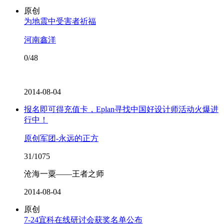
原创
为地震中受害者祈福
河南鑫洋
0/48
2014-08-04
报名即可得充值卡，Eplan寻找中国好设计师活动火爆进
行中！
原创军团-永远的正方
31/1075
沧海一粟——王者之师
2014-08-04
原创
7-24宜科在线研讨会获奖名单公布