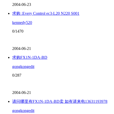
2004-06-23
求购 :Every Control ec3-L20 N220 S001
kennedy520
0/1470
2004-06-21
求购FX1N-1DA-BD
gongkongedit
0/287
2004-06-21
请问哪里有FX1N-1DA-BD卖 如有请来电13631193978
gongkongedit