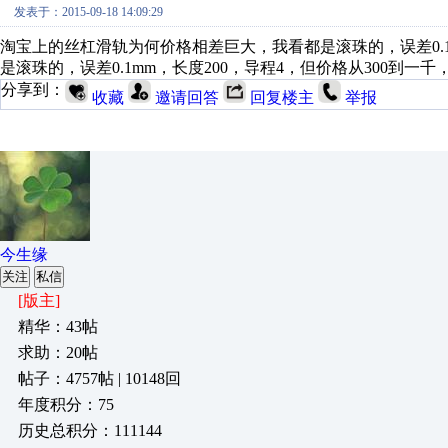
发表于：2015-09-18 14:09:29
淘宝上的丝杠滑轨为何价格相差巨大，我看都是滚珠的，误差0.1
是滚珠的，误差0.1mm，长度200，导程4，但价格从300到
分享到：
收藏
邀请回答
回复楼主
举报
今生缘
关注
私信
[版主]
精华：43帖
求助：20帖
帖子：4757帖 | 10148回
年度积分：75
历史总积分：111144