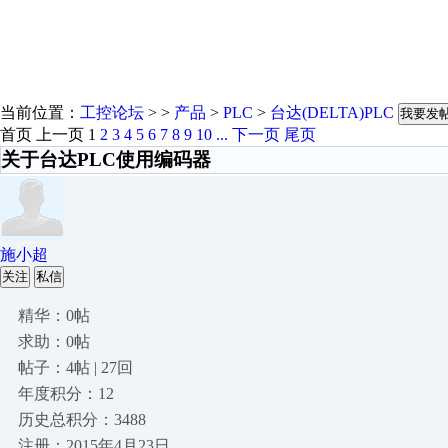
当前位置：
工控论坛
> >
产品
>
PLC
>
台达(DELTA)PLC
我要发
首页
上一页
1
2
3
4
5
6
7
8
9
10
...
下一页
尾页
关于台达PLC使用编码器
施小超
关注
私信
精华：0帖
求助：0帖
帖子：4帖 | 27回
年度积分：12
历史总积分：3488
注册：2015年4月23日