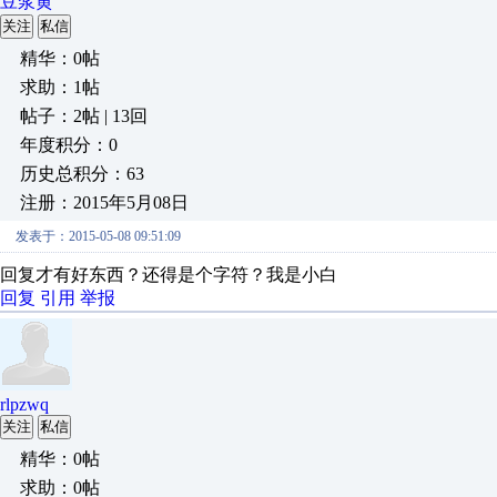
豆浆黄
关注
私信
精华：0帖
求助：1帖
帖子：2帖 | 13回
年度积分：0
历史总积分：63
注册：2015年5月08日
发表于：2015-05-08 09:51:09
回复才有好东西？还得是个字符？我是小白
回复
引用
举报
rlpzwq
关注
私信
精华：0帖
求助：0帖