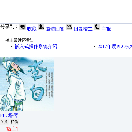
分享到：
收藏
邀请回答
回复楼主
举报
楼主最近还看过
嵌入式操作系统介绍
2017年度PLC
·
·
PLC酷客
关注
私信
[版主]