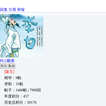
回复
引用
举报
PLC酷客
关注
私信
[版主]
精华：9帖
求助：31帖
帖子：1460帖 | 7990回
年度积分：457
历史总积分：59176