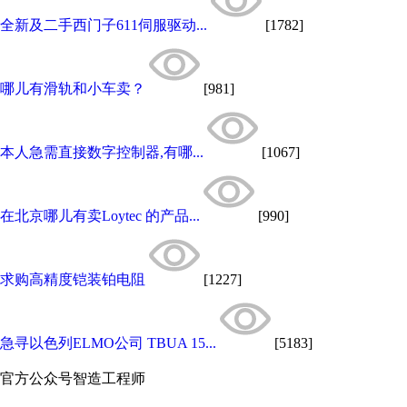
全新及二手西门子611伺服驱动...
[1782]
哪儿有滑轨和小车卖？
[981]
本人急需直接数字控制器,有哪...
[1067]
在北京哪儿有卖Loytec 的产品...
[990]
求购高精度铠装铂电阻
[1227]
急寻以色列ELMO公司 TBUA 15...
[5183]
官方公众号
智造工程师