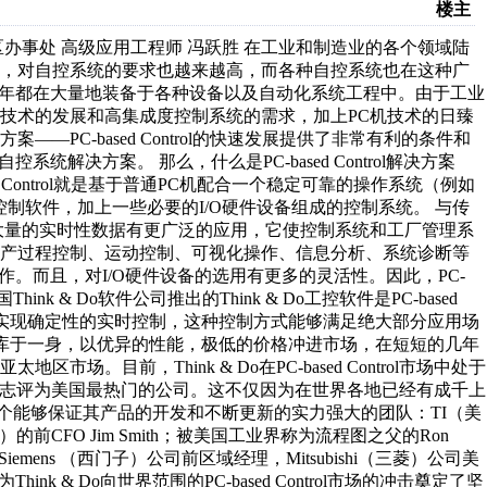
楼主
o亚太地区办事处 高级应用工程师 冯跃胜 在工业和制造业的各个领域陆
泛，对自控系统的要求也越来越高，而各种自控系统也在这种广
每年都在大量地装备于各种设备以及自动化系统工程中。由于工业
技术的发展和高集成度控制系统的需求，加上PC机技术的日臻
PC-based Control的快速发展提供了非常有利的条件和
解决方案。 那么，什么是PC-based Control解决方案
 Control就是基于普通PC机配合一个稳定可靠的操作系统（例如
于PC的控制软件，加上一些必要的I/O硬件设备组成的控制系统。 与传
大量的实时性数据有更广泛的应用，它使控制系统和工厂管理系
生产过程控制、运动控制、可视化操作、信息分析、系统诊断等
。而且，对I/O硬件设备的选用有更多的灵活性。因此，PC-
ink & Do软件公司推出的Think & Do工控软件是PC-based
m的RTX实现确定性的实时控制，这种控制方式能够满足绝大部分应用场
据库于一身，以优异的性能，极低的价格冲进市场，在短短的几年
目前，Think & Do在PC-based Control市场中处于
azine杂志评为美国最热门的公司。这不仅因为在世界各地已经有成千上
 Do有一个能够保证其产品的开发和不断更新的实力强大的团队：TI（美
）的前CFO Jim Smith；被美国工业界称为流程图之父的Ron
emens （西门子）公司前区域经理，Mitsubishi（三菱）公司美
nk & Do向世界范围的PC-based Control市场的冲击奠定了坚