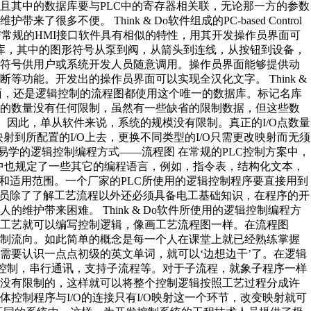
且其中的数据库要与PLC中的寄存器相关联，无论那一方的参数
不便。 Think & Do软件组成的PC-based Control
与常规的HMI接口软件具有相似的特性，用其开发操作员界面可
库，其中的图形符号从泵到阀，从箭头到连线，从按钮到设备，
些符号供用户或系统开发人员随意调用。操作员界面能够提供动
功能。开发出的操作员界面可以实现全汉化文字。 Think &
界面，还是逻辑控制的流程图都使用这个唯一的数据库。标记名库
名的数量没有任何限制，虽然有一些缺省的限制数据，但这些数
。因此，单从软件来说，系统的规模没有限制。真正的I/O点数量
射到所配置的I/O上去，更换不同类型的I/O只需更改映射而无须
易学的逻辑控制编程方式——流程图 在常规的PLC控制方案中，
标准中也规定了一些其它的编程语言，例如，指令表，结构化文本，
和适用范围。一个厂家的PLC所使用的逻辑控制程序要直接用到
人员除了了解工艺流程以外还必须具备电工基础知识，在程序的开
维护带来困难。 Think & Do软件所使用的逻辑控制编程方
工艺就可以编写控制逻辑，像画工艺流程图一样。在流程图
控制流向。如此简单的概念是每一个人在课堂上就已经熟练掌握
需要认识一点点初级的英文单词，就可以‘边想边干’了。在逻辑
路控制，串行通讯，支持子流程等。对于子流程，就象子程序一样
是没有限制的，这样就可以将整个控制逻辑按照工艺过程分成许
控制程序与I/O的连接只有I/O映射这一个环节，改变映射就可