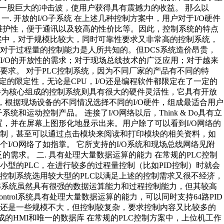
形成一股巨大的冲击波，使用户获得具有震撼力的收益。 那么以
特点呢？ 一. 开放的I/O子系统 在上述几种控制方案中，用户对于I/O硬件
可维护性，便于通讯以及较高的性价比等。因此，控制系统的特点
案中，对于规模比较大，同时可靠性要求又非常高的控制系统，
对于过程量的控制能力是人所共知的。但DCS系统造价昂贵，
I/O的开放性的需求；对于现场总线技术的广泛应用；对于越来
要求。 对于PLC控制系统，因为不同厂家的产品有不同的特
定的限定性，无论是CPU，I/O还是编程软件都限定在了一定的
Do软件为核心组成的控制系统则具有很大的硬件灵活性，它具有开放
长，根据现场设备的不同情况选择不同的I/O硬件，组成最适合用户
和运动控制产品。 连接了I/O网络以后，Think & Do具有立
置，并在屏幕上图形化地显示出来。用户除了可以看到I/O网络的
强制，甚至可以通过点击模块来阅读和打印模块的相关资料，如
/O网络了如指掌。 它所支持的I/O系统和现场总线网络见附
的需求。 二. 具有处理大量数据运算的能力 在常规的PLC控制
型的PLC，在进行较多的过程量控制（比如PID控制）时就会
控制系统选用较大型的PLC以满足上述的控制需求又很不经济，
CS系统虽然具有很强的数据运算能力和过程控制能力，但其较高
d Control系统具有处理大量数据运算的能力，可以同时支持64路PID
制还是一些规模不大，但控制较复杂，要求控制内容又比较多的
有集成的HMI和唯一的数据库 在常规的PLC控制方案中，上位机工作