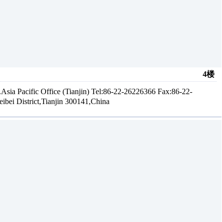
4楼
acific Office (Tianjin) Tel:86-22-26226366 Fax:86-22-
bei District,Tianjin 300141,China