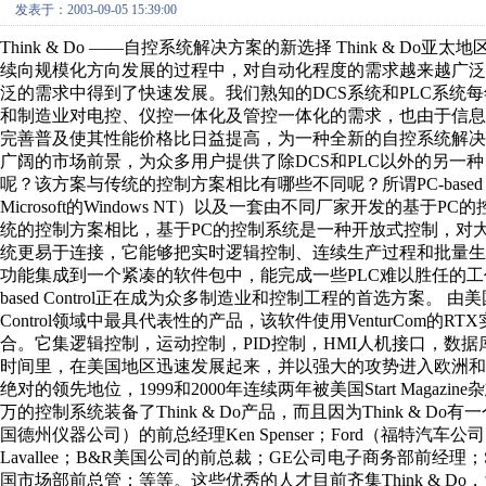
发表于：2003-09-05 15:39:00
Think & Do ——自控系统解决方案的新选择 Think & D
续向规模化方向发展的过程中，对自动化程度的需求越来越广
泛的需求中得到了快速发展。我们熟知的DCS系统和PLC系统
和制造业对电控、仪控一体化及管控一体化的需求，也由于信息
完善普及使其性能价格比日益提高，为一种全新的自控系统解决方案——
广阔的市场前景，为众多用户提供了除DCS和PLC以外的另一种自控系统
呢？该方案与传统的控制方案相比有哪些不同呢？所谓PC-based
Microsoft的Windows NT）以及一套由不同厂家开发的基
统的控制方案相比，基于PC的控制系统是一种开放式控制，对
统更易于连接，它能够把实时逻辑控制、连续生产过程和批量
功能集成到一个紧凑的软件包中，能完成一些PLC难以胜任的工作
based Control正在成为众多制造业和控制工程的首选方案。 由美国Th
Control领域中最具代表性的产品，该软件使用VenturCo
合。它集逻辑控制，运动控制，PID控制，HMI人机接口，数
时间里，在美国地区迅速发展起来，并以强大的攻势进入欧洲和亚太地区市场。
绝对的领先地位，1999和2000年连续两年被美国Start Mag
万的控制系统装备了Think & Do产品，而且因为Think &
国德州仪器公司）的前总经理Ken Spenser；Ford（福特汽车公司
Lavallee；B&R美国公司的前总裁；GE公司电子商务部前经理；Si
国市场部前总管；等等。这些优秀的人才目前齐集Think & Do，为Thi