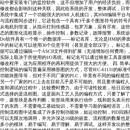
站中要安装专门的监控软件，这不但增加了用户的经济负担，而
修改都会影响到这种关联，因此给系统的开发，整体调试，日常维护带来了很多
系统中集成了一个功能强大的HMI 人机接口，其HMI编辑平台
与流程图同步进行，它还包含一个具有3千多个图形符号的符号
从电机到管道，从指示灯到传感器，包罗万象，应有尽有。这
态的图形化流程显示，操作控制，参数记录，故障报警，系统诊断等
Do软件具有一个唯一的数据库——标记名库，无论是HMI的
中的标记名可以使用30个任意字符（甚至是全部汉字）。标记
据可以通过编辑一个ASCII文件得到扩展（无须增加任何费用）
实际上取决于所使用的I/O系统。标记名可以通过映射工具直接映
修改程序，这为应用程序的再利用提供了很大的方便。 四. 简单
控制逻辑的编写普遍采用梯形图的方式，尽管IEC-61131的
功能块图等等，但对于不同厂家的PLC，毕竟有不同的编程规范
另一个厂家的PLC上去在目前几乎是不可能的。而且要求编程
发和调试的过程中，比较费时费力。由于可读性较差，给日后他人的
式选择的是流程图。这是面向工艺人员的编程方式，只要了解了
中，菱形块是条件判断，矩形块用来执行动作，线和箭头表示
了的东西，不需要电工基础知识，不需要学习新的编程语言，只
控制流程图中还集成了许多控制功能块，如运动控制，PID回
可以无限次地调用，并允许深达16级的嵌套。流程图的数量也
多小的模块，易于编写、易于理解、易于调试。这样开发出的整体