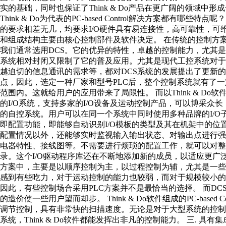
实的基础，同时也保证了Think & Do产品在更广阔的领域中
Think & Do为代表的PC-based Control解决方案都有哪些
的要求相差无几，均要求I/O硬件具有易连接性，高可靠性，
和组成结构主要由核心控制部件及软件决定。 在传统的控制方
我们通常选用DCS。它的优异的特性，卓越的控制能力，尤其是
系统相对封闭又限制了它的普及应用。尤其是现代工控系统对于
越迫切的信息通讯的需求等，都对DCS系统的发展提出了更新的
点，因此，选定一种厂家和型号PLC后，整个控制系统就有了一
范围内。这就给用户的应用带来了局限性。 而以Think & 
的I/O系统，支持多家的I/O设备及运动控制产品，可以博采众
的自控系统。用户可以在同一个系统中同时使用多种品牌的I/O子系统
即配置功能，即能够自动识别I/O模板的类型及其在机架中的位
配置情况以外，还能够实时监视输入输出状态、对输出点进行
电器特性、接线图等。不需要进行烦琐的配置工作，就可以对整个I
录。这个I/O驱动程序库还在不断地添加新的成员，以适应更广泛
方案中，主要是以顺序控制为主，以过程控制为辅，尤其是一些小
感到有些吃力，对于运动控制的能力也较弱，而对于规模较小的
因此，有些控制场合采用PLC方案并不是最恰当的选择。 而D
的造价使一些用户望而却步。 Think & Do软件组成的PC-base
调节控制，具有非常快的扫描速度。无论是对于大型系统的控
系统，Think & Do软件都能发挥出非凡的控制能力。 三. 具