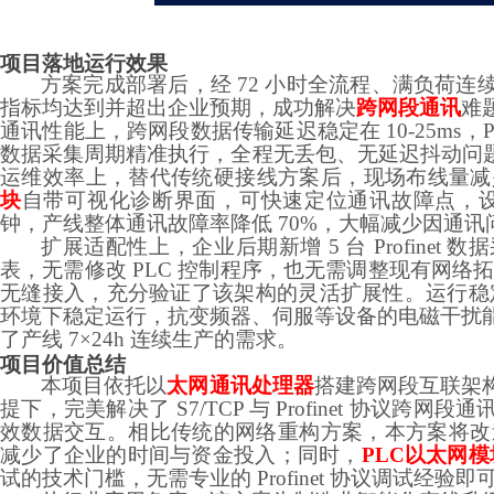
项目落地运行效果
方案完成部署后，经
72 小时全流程、满负荷连
指标均达到并超出企业预期，成功解决
跨网段通讯
难
通讯性能上，跨网段数据传输延迟稳定在
10-25m
数据采集周期精准执行，全程无丢包、无延迟抖动问
运维效率上，替代传统硬接线方案后，现场布线量减少
块
自带可视化诊断界面，可快速定位通讯故障点，
钟，产线整体通讯故障率降低 70%，大幅减少因通
扩展适配性上，企业后期新增
5 台 Profine
表，无需修改
PLC 控制程序，也无需调整现有网络
无缝接入，充分验证了该架构的灵活扩展性。运行稳定性
环境下稳定运行，抗变频器、伺服等设备的电磁干扰能
了产线 7×24h 连续生产的需求。
项目价值总结
本项目依托以
太网通讯处理器
搭建跨网段互联架
提下，完美解决了
S7/TCP 与 Profinet 
效数据交互。相比传统的网络重构方案，本方案将改造成
减少了企业的时间与资金投入；同时，
PLC以太网模
试的技术门槛，无需专业的 Profinet 协议调试经