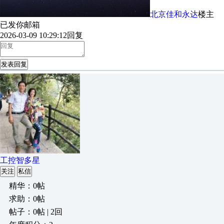
北京佳和永达
楼主
已发你邮箱
2026-03-09 10:29:12
回复
发表回复
工控智多星
关注
私信
精华：0帖
求助：0帖
帖子：0帖 | 2回