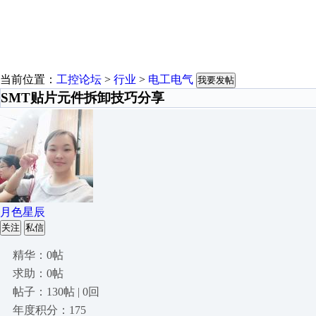
当前位置：
工控论坛
>
行业
>
电工电气
我要发帖
SMT贴片元件拆卸技巧分享
月色星辰
关注
私信
精华：0帖
求助：0帖
帖子：130帖 | 0回
年度积分：175