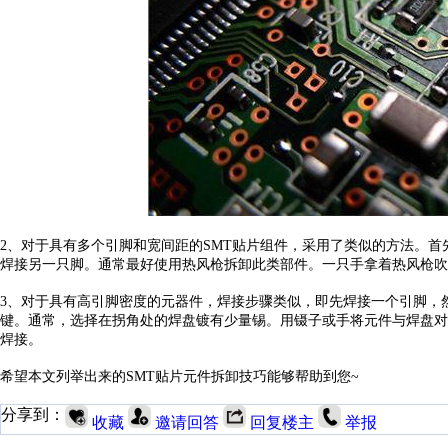
2、
对于具有多个引脚和宽间距的
SMT贴片组件，采用了类似的方法。
焊接另一只脚。通常最好使用热风枪拆卸此类部件。一只手拿着热风枪吹
3、
对于具有高引脚密度的元器件，焊接步骤类似，即先焊接一个引脚，
键。通常，选择在拐角处的焊盘镀有少量锡。用镊子或手将元件与焊盘
焊接。
希望本文列举出来的
SMT贴片元件拆卸技巧能够帮助到您~
分享到：
收藏
邀请回答
回复楼主
举报