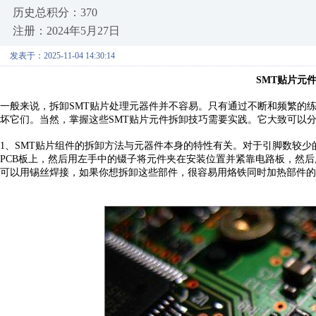
历史总积分：370
注册：2024年5月27日
发表于：2025-11-04 14:30:14
SMT贴片元
一般来说，拆卸
SMT贴片处理元器件并不容易。只有通过不断和频繁的
坏它们。当然，掌握这些SMT贴片元件拆卸技巧需要实践。它大致可以
1、
SMT贴片组件的拆卸方法与元器件本身的特性有关。对于引脚数较
PCB板上，然后用左手中的镊子将元件夹在安装位置并紧靠电路板，然
可以用锡丝焊接，如果你想拆卸这些部件，很容易用烙铁同时加热部件的