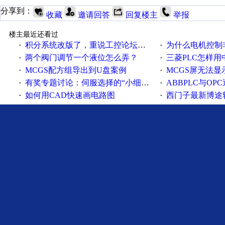
分享到：
收藏
邀请回答
回复楼主
举报
楼主最近还看过
积分系统改版了，重说工控论坛积分那点事儿……
为什么电机控制非得用启停
·
·
两个阀门调节一个液位怎么弄？
三菱PLC怎样
·
·
MCGS配方组导出到U盘案例
MCGS屏无法显
·
·
有奖专题讨论：伺服选择的“小细节大学问”
ABBPLC与OP
·
·
如何用CAD快速画电路图
西门子最新博途软件（
·
·