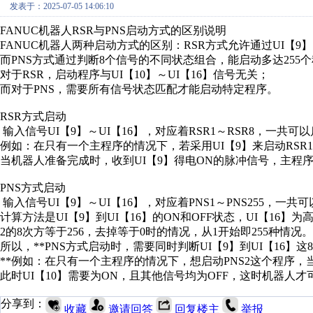
发表于：2025-07-05 14:06:10
FANUC机器人RSR与PNS启动方式的区别说明
FANUC机器人两种启动方式的区别：RSR方式允许通过UI【9】
而PNS方式通过判断8个信号的不同状态组合，能启动多达255
对于RSR，启动程序与UI【10】～UI【16】信号无关；
而对于PNS，需要所有信号状态匹配才能启动特定程序。
RSR方式启动
输入信号UI【9】～UI【16】，对应着RSR1～RSR8，一共可
例如：在只有一个主程序的情况下，若采用UI【9】来启动RSR1程
当机器人准备完成时，收到UI【9】得电ON的脉冲信号，主程
PNS方式启动
输入信号UI【9】～UI【16】，对应着PNS1～PNS255，一共
计算方法是UI【9】到UI【16】的ON和OFF状态，UI【16】为
2的8次方等于256，去掉等于0时的情况，从1开始即255种情况。
所以，**PNS方式启动时，需要同时判断UI【9】到UI【16】
**例如：在只有一个主程序的情况下，想启动PNS2这个程序
此时UI【10】需要为ON，且其他信号均为OFF，这时机器人
分享到：
收藏
邀请回答
回复楼主
举报