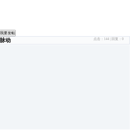
我要发帖
点击：
144
| 回复：
0
慧脉动