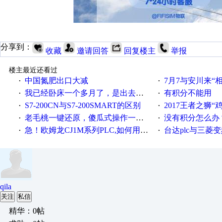
分享到：
收藏
邀请回答
回复楼主
举报
楼主最近还看过
中国氮肥出口大减
7月7与安川来“
·
·
我已经卧床一个多月了，是出去安装机械手在高速遭遇车祸所致:大家工作都要特别注意啊
有积分不能用
·
·
S7-200CN与S7-200SMART的区别
2017王者之狮“鸡”情签到
·
·
老毛桃一键还原，傻瓜式操作一键轻松备份还原；程序为向导式安装，一键即可实现自动备份或还原系统。
没有积分怎么办
·
·
急！欧姆龙CJ1M系列PLC,如何用时间控制变频器。要求时间在组态王中可以自由输入！拜托各位大神了！
台达plc与三菱
·
·
qila
关注
私信
精华：0帖