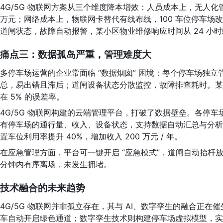
4G/5G 物联网方案从三个维度降本增效：人员成本上，无人化管
万元；网络成本上，物联网卡替代有线布线，100 车位停车场改造
道闸状态，故障自动报警，某小区物业维修响应时间从 24 小时缩
痛点三：数据孤岛严重，管理难度大
多停车场运营的企业常面临 “数据烟囱” 困境：每个停车场独
总，易出错且滞后；道闸设备状态分散监控，故障排查耗时。某物业
在 5% 的误差率。
4G/5G 物联网构建的云端管理平台，打破了数据壁垒。各停
有停车场的通行量、收入、设备状态，支持数据自动汇总与分析。
置车位利用率提升 40%，增加收入 200 万元 / 年。
在应急管理方面，平台可一键开启 “应急模式”，道闸自动抬杆放行
分钟内有序离场，未发生拥堵。
技术融合的未来趋势
4G/5G 物联网并非孤立存在，其与 AI、数字孪生的融合正在
车自动开启绿色通道；数字孪生技术则构建停车场虚拟模型，实