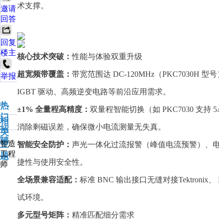
术支撑。
邀请
回答
回复
楼主
核心技术突破：
性能与体验双重升级
超宽频带覆盖：
带宽范围达 DC-120MHz（PKC7030
举报
IGBT 驱动、高频逆变电路等前沿应用需求。
热
±1% 全量程高精度：
双量程智能切换（如 PKC7030 支持
门
相
消除剩磁误差，确保微小电流测量无失真。
招
关
聘
主
智造
智能安全防护：
声光一体化过流报警（峰值电流预警）、电子轻
工程
题
捷性与使用安全性。
师
全场景兼容适配：
标准 BNC 输出接口无缝对接Tektroni
试环境。
多元型号矩阵：
精准匹配细分需求