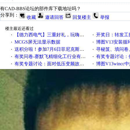
有CAD-BBS论坛的部件库下载地址吗？
分享到：
收藏
邀请回答
回复楼主
举报
楼主最近还看过
【德力西电气】三重好礼，玩嗨夏日！
开奖日：转发工控速派微
·
·
MCGS屏无法显示数据
博图V13安装循环重启
·
·
送积分啦！参加7月6日菲尼克斯在线研讨会即得
寻秘笈、填问卷
·
·
有奖问卷-赛默飞精细化工行业有奖调查来袭！
有奖专题讨论：伺服选择的
·
·
有奖专题讨论：面对低压变频故障，老手是这样解决的！
博图V13wincc中如
·
·