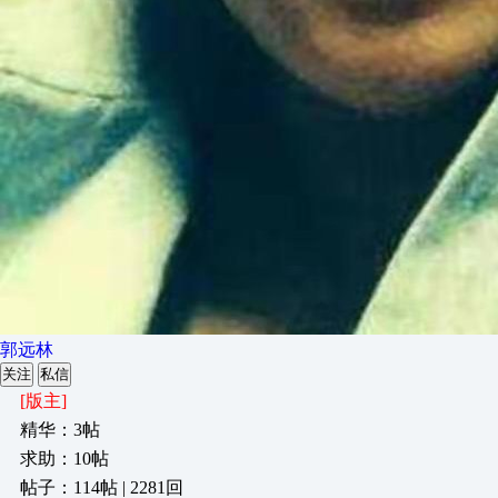
郭远林
关注
私信
[版主]
精华：3帖
求助：10帖
帖子：114帖 | 2281回