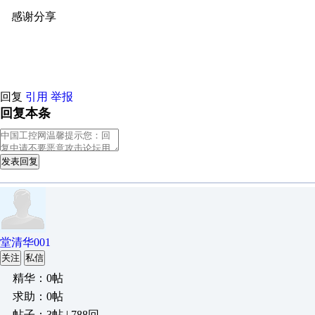
感谢分享
原创推荐
原创推荐
原创推荐
原创推荐
原创推荐
原
原创推荐
回复
引用
举报
回复本条
发表回复
堂清华001
关注
私信
精华：0帖
求助：0帖
帖子：3帖 | 788回