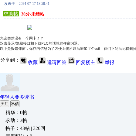
发表于：2024-07-17 18:50:41
求助帖
30分-未结帖
怎么突然没有一个网卡了？
双击显示/隐藏接口和下载PLC的话就冒弹窗闪退。
以下是报错弹窗，保存的信息为了方便上传所以后缀加了个pdf，你们下到后记得删掉".p
分享到：
收藏
邀请回答
回复楼主
举报
年轻人要多读书
关注
私信
精华：0帖
求助：3帖
帖子：43帖 | 326回