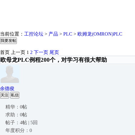
当前位置：
工控论坛
>
产品
>
PLC
>
欧姆龙(OMRON)PLC
我要发帖
首页
上一页
1
2
下一页
尾页
欧母龙PLC例程200个，对学习有很大帮助
余德俊
关注
私信
精华：0帖
求助：0帖
帖子：4帖 | 5回
年度积分：0