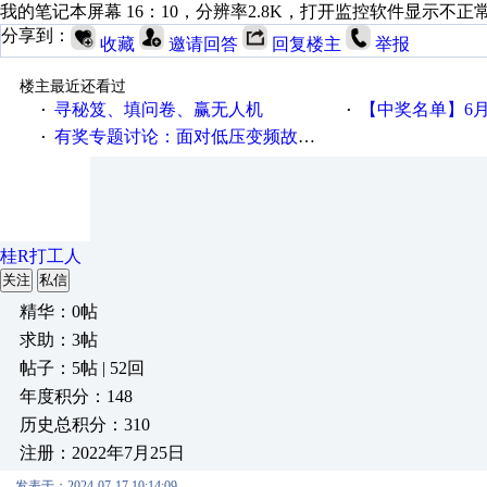
我的笔记本屏幕 16：10，分辨率2.8K，打开监控软件显示不
分享到：
收藏
邀请回答
回复楼主
举报
楼主最近还看过
寻秘笈、填问卷、赢无人机
【中奖名单】6月2
·
·
有奖专题讨论：面对低压变频故障，老手是这样解决的！
·
桂R打工人
关注
私信
精华：0帖
求助：3帖
帖子：5帖 | 52回
年度积分：148
历史总积分：310
注册：2022年7月25日
发表于：2024-07-17 10:14:09