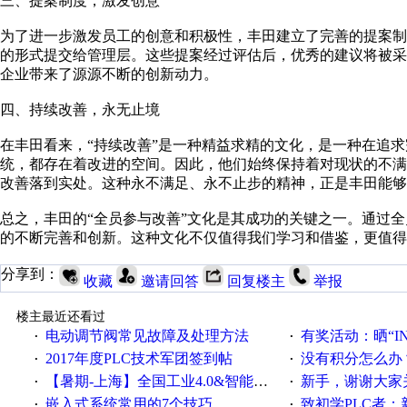
三、提案制度，激发创意
为了进一步激发员工的创意和积极性，丰田建立了完善的提案
的形式提交给管理层。这些提案经过评估后，优秀的建议将被
企业带来了源源不断的创新动力。
四、持续改善，永无止境
在丰田看来，“持续改善”是一种精益求精的文化，是一种在追
统，都存在着改进的空间。因此，他们始终保持着对现状的不
改善落到实处。这种永不满足、永不止步的精神，正是丰田能够
总之，丰田的“全员参与改善”文化是其成功的关键之一。通过
的不断完善和创新。这种文化不仅值得我们学习和借鉴，更值得
分享到：
收藏
邀请回答
回复楼主
举报
楼主最近还看过
电动调节阀常见故障及处理方法
有奖活动：晒“IN
·
·
2017年度PLC技术军团签到帖
没有积分怎么办
·
·
【暑期-上海】全国工业4.0&智能制造高级培训班通知！
新手，谢谢大家
·
·
嵌入式系统常用的7个技巧
致初学PLC者：新人学
·
·